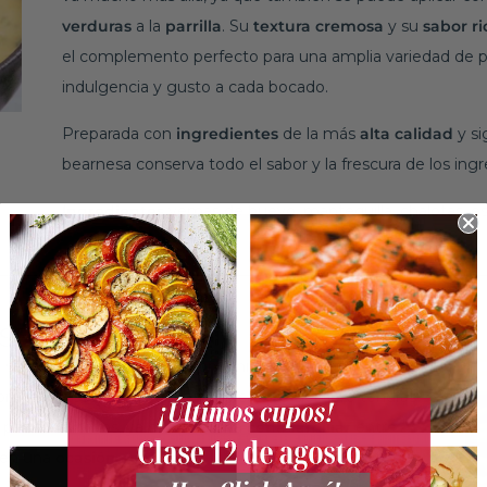
verduras
a la
parrilla
. Su
textura
cremosa
y su
sabor
ri
el complemento perfecto para una amplia variedad de p
indulgencia y gusto a cada bocado.
Preparada con
ingredientes
de la más
alta
calidad
y si
bearnesa conserva todo el sabor y la frescura de los ingr
Ingredientes
yemas de huevo, mantequilla, chalotas, es
SERVIR!
i salsa bearnesa ofrece la conveniencia de poder
rometer su calidad. Esto significa que siempre tendrás
 platos favoritos, ya sea para una
cena
familiar
entre
s en una
ocasión
especial
.