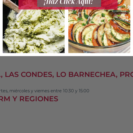
 un aficionado a la cocina, mi salsa bearnesa hará que
ue
de
autenticidad
y
refinamiento
francés
. Su sabor
 los encantadores bistros de París, donde cada plato es
buena compañía.
na fuente de
agua
de la llave
caliente
(50 grados aprox).
alsa en pocillos o directamente en los platos.
 LAS CONDES, LO BARNECHEA, PRO
es, miércoles y viernes entre 10:30 y 15:00
RM Y REGIONES