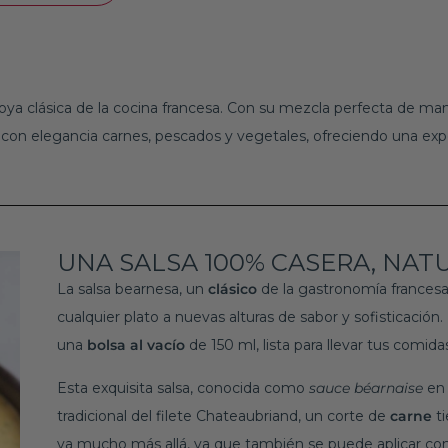
 joya clásica de la cocina francesa. Con su mezcla perfecta de m
 con elegancia carnes, pescados y vegetales, ofreciendo una expe
UNA SALSA 100% CASERA, NATU
La salsa bearnesa, un
clásico
de la gastronomía francesa,
cualquier plato a nuevas alturas de sabor y sofisticación.
una
bolsa
al
vacío
de 150 ml, lista para llevar tus comidas
Esta exquisita salsa, conocida como
sauce béarnaise
en 
tradicional del filete Chateaubriand, un corte de
carne
ti
va mucho más allá, ya que también se puede aplicar con