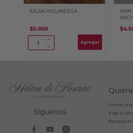
SALSA HOLANDESA
MANT
ANC
$
5.900
$
4.5
Agregar
Quien
Somos una 
Síguenos
a dar a con
francesa en