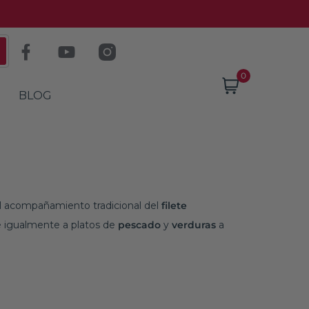
Despacho GRATIS en compras sobre $60.000
0
BLOG
el acompañamiento tradicional del
filete
e igualmente a platos de
pescado
y
verduras
a