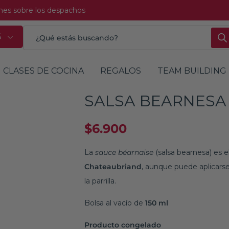
ones sobre los despachos
S
CLASES DE COCINA
REGALOS
TEAM BUILDING
SALSA BEARNESA
$
6.900
La
sauce béarnaise
(salsa bearnesa) es 
Chateaubriand
, aunque puede aplicars
la parrilla.
Bolsa al vacío de
150 ml
Producto congelado