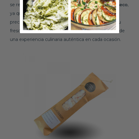
se recomienda
mantenerlo
en un
lugar
fresco
y
seco
,
ya que es un producto sujeto a desecación. Esta
precaución asegura que cada porción mantenga su
frescura y sabor originales, permitiéndote disfrutar de
una experiencia culinaria auténtica en cada ocasión.