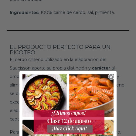
Ingredientes:
100% carne de cerdo, sal, pimienta.
EL PRODUCTO PERFECTO PARA UN
PICOTEO
El cerdo chileno utilizado en la elaboración del
Saucisson aporta su propia distinción y
carácter
al
producto final. Criado en las fértiles tierras chilenas y
alimentado con una dieta balanceada, el cerdo chileno
se destaca por su sabor delicioso y su calidad
excepcional. Al combinarlo con las técnicas de
elaboración francesas, creamos un Saucisson que
captura lo mejor de ambos mundos.
Para disfrutar al máximo de este exquisito embutido,