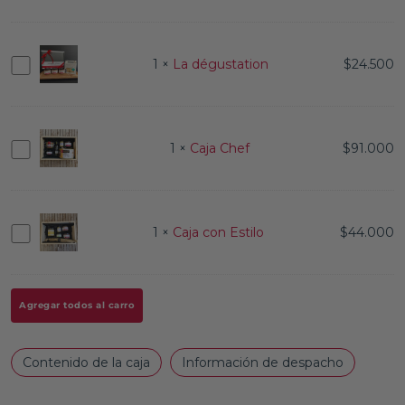
grande
dégustation
La
1
×
La dégustation
$
24.500
dégustation
Caja
1
×
Caja Chef
$
91.000
Chef
Caja
1
×
Caja con Estilo
$
44.000
con
Estilo
Agregar todos al carro
Contenido de la caja
Información de despacho