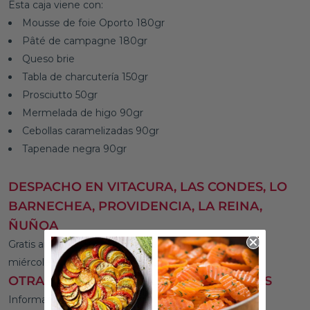
Esta caja viene con:
Mousse de foie Oporto 180gr
Pâté de campagne 180gr
Queso brie
Tabla de charcutería 150gr
Prosciutto 50gr
Mermelada de higo 90gr
Cebollas caramelizadas 90gr
Tapenade negra 90gr
DESPACHO EN VITACURA, LAS CONDES, LO
BARNECHEA, PROVIDENCIA, LA REINA,
ÑUÑOA
Gratis arriba de $60.000 Despachamos el martes,
miércoles y viernes entre 10:30 y 15:00
OTRAS COMUNAS DE LA RM Y REGIONES
Informarse por WhatsApp
+569 8596 2694