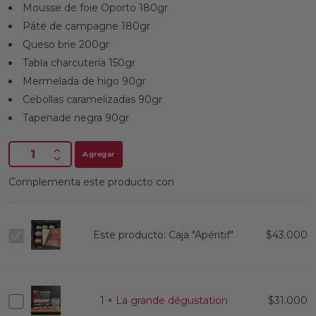
Mousse de foie Oporto 180gr
Pâté de campagne 180gr
Queso brie 200gr
Tabla charcutería 150gr
Mermelada de higo 90gr
Cebollas caramelizadas 90gr
Tapenade negra 90gr
Agregar
Complementa este producto con
Caja
Este producto:
Caja "Apéritif"
$
43.000
"Apéritif"
La
1
×
La grande dégustation
$
31.000