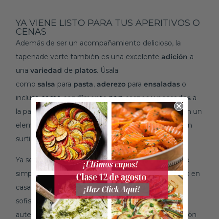
YA VIENE LISTO PARA TUS APERITIVOS O
CENAS
Además de ser un acompañamiento delicioso, la
tapenade verte también es una excelente
adición
a
una
variedad
de
platos
. Úsala
como
salsa
para
pasta
,
aderezo
para
ensaladas
o
incluso como
condimento
para
carnes
y
pescados
a
la parrilla. Su versatilidad en la cocina la convierte en un
elemento indispensable en cualquier despensa bien
surtida.
Ya sea que estés organizando una cena elegante o
simplemente disfrutando de un momento de relax en
casa, la tapenade noire añade un toque de
sofisticación y sabor a cualquier ocasión. Su
autenticidad y exquisitez la convierten en una opción