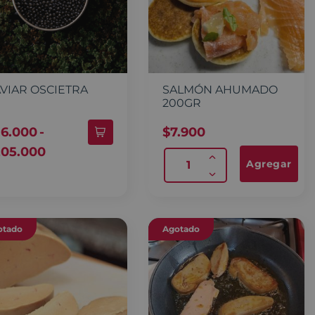
VIAR OSCIETRA
SALMÓN AHUMADO
200GR
36.000
-
$
7.900
205.000
Agregar
otado
Agotado