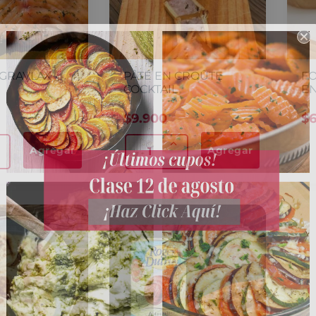
GRAVLAX
PÂTÉ EN CROÛTE
FO
COCKTAIL
E
$
9.900
$
Agregar
Agregar