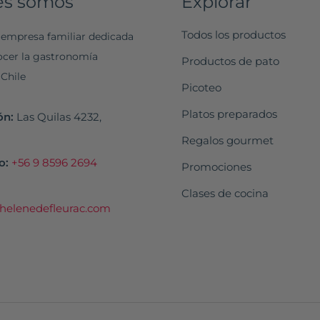
es somos
Explorar
Todos los productos
empresa familiar dedicada
ocer la gastronomía
Productos de pato
 Chile
Picoteo
Platos preparados
ón:
Las Quilas 4232,
Regalos gourmet
o:
+56 9 8596 2694
Promociones
Clases de cocina
helenedefleurac.com