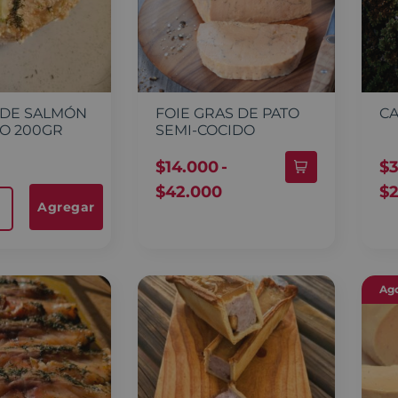
DE SALMÓN
FOIE GRAS DE PATO
CA
O 200GR
SEMI-COCIDO
$
14.000
-
$
$
42.000
$
Agregar
Ag